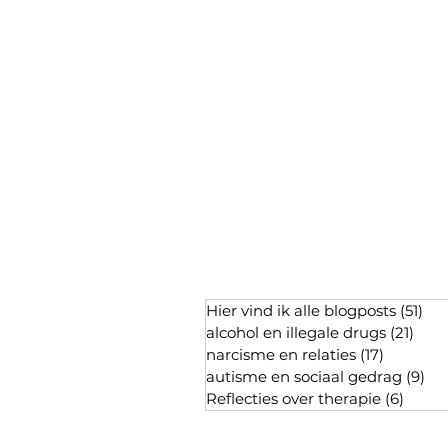
Hier vind ik alle blogposts
(51)
51 
alcohol en illegale drugs
(21)
21 p
narcisme en relaties
(17)
17 posts
autisme en sociaal gedrag
(9)
9 p
Reflecties over therapie
(6)
6 pos