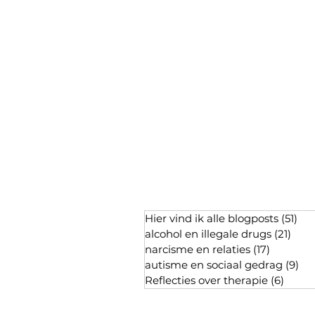
Hier vind ik alle blogposts
(51)
51 
alcohol en illegale drugs
(21)
21 p
narcisme en relaties
(17)
17 posts
autisme en sociaal gedrag
(9)
9 p
Reflecties over therapie
(6)
6 pos