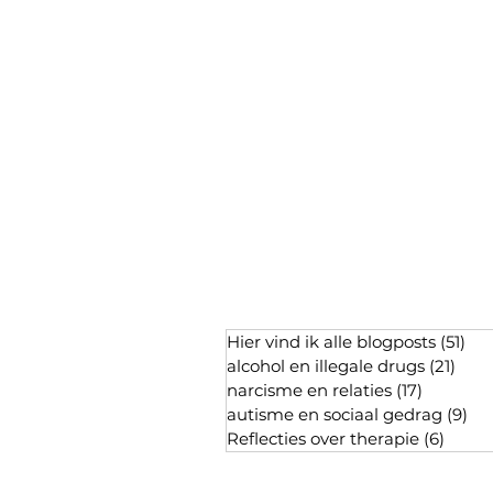
Hier vind ik alle blogposts
(51)
51 
alcohol en illegale drugs
(21)
21 p
narcisme en relaties
(17)
17 posts
autisme en sociaal gedrag
(9)
9 p
Reflecties over therapie
(6)
6 pos