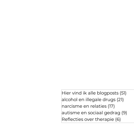
Hier vind ik alle blogposts
(51)
51 
alcohol en illegale drugs
(21)
21 p
narcisme en relaties
(17)
17 posts
autisme en sociaal gedrag
(9)
9 p
Reflecties over therapie
(6)
6 pos