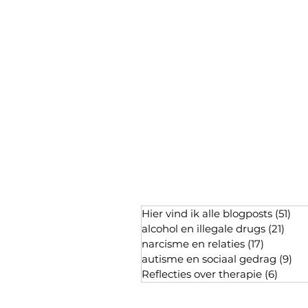
Hier vind ik alle blogposts
(51)
51 
alcohol en illegale drugs
(21)
21 p
narcisme en relaties
(17)
17 posts
autisme en sociaal gedrag
(9)
9 p
Reflecties over therapie
(6)
6 pos