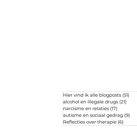
Hier vind ik alle blogposts
(51)
51 
alcohol en illegale drugs
(21)
21 p
narcisme en relaties
(17)
17 posts
autisme en sociaal gedrag
(9)
9 p
Reflecties over therapie
(6)
6 pos