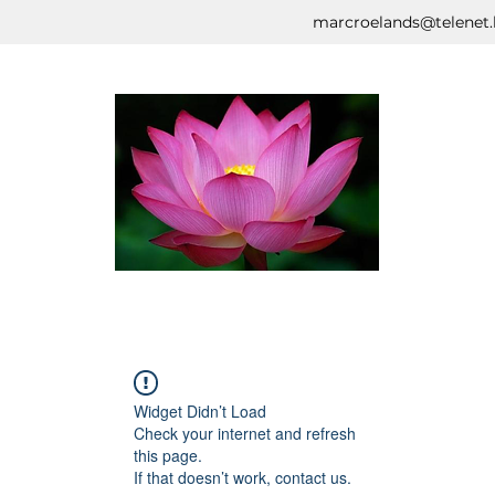
marcroelands@telenet.
Widget Didn’t Load
Check your internet and refresh
this page.
If that doesn’t work, contact us.