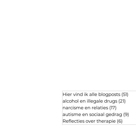
Hier vind ik alle blogposts
(51)
51 
alcohol en illegale drugs
(21)
21 p
narcisme en relaties
(17)
17 posts
autisme en sociaal gedrag
(9)
9 p
Reflecties over therapie
(6)
6 pos