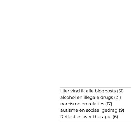
Hier vind ik alle blogposts
(51)
51 
alcohol en illegale drugs
(21)
21 p
narcisme en relaties
(17)
17 posts
autisme en sociaal gedrag
(9)
9 p
Reflecties over therapie
(6)
6 pos