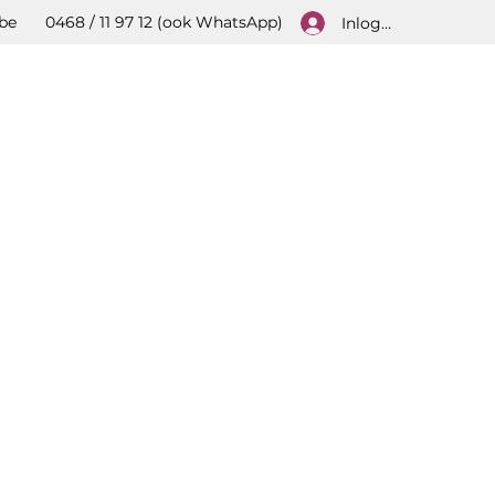
be
0468 / 11 97 12 (ook WhatsApp)
Inloggen