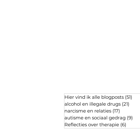
Hier vind ik alle blogposts
(51)
51 
alcohol en illegale drugs
(21)
21 p
narcisme en relaties
(17)
17 posts
autisme en sociaal gedrag
(9)
9 p
Reflecties over therapie
(6)
6 pos