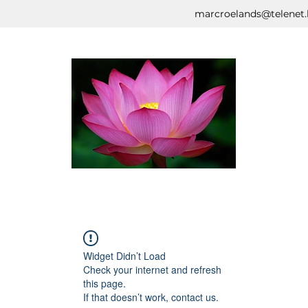
marcroelands@telenet.
Widget Didn’t Load
Check your internet and refresh
this page.
If that doesn’t work, contact us.