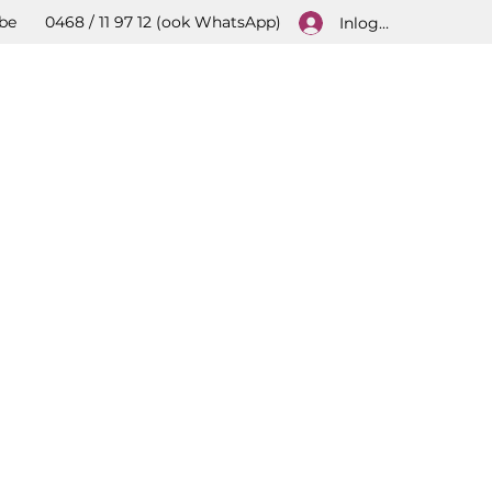
be
0468 / 11 97 12 (ook WhatsApp)
Inloggen