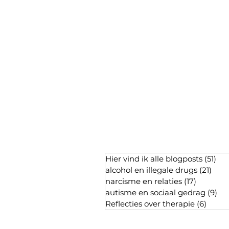
Hier vind ik alle blogposts
(51)
51 
alcohol en illegale drugs
(21)
21 p
narcisme en relaties
(17)
17 posts
autisme en sociaal gedrag
(9)
9 p
Reflecties over therapie
(6)
6 pos