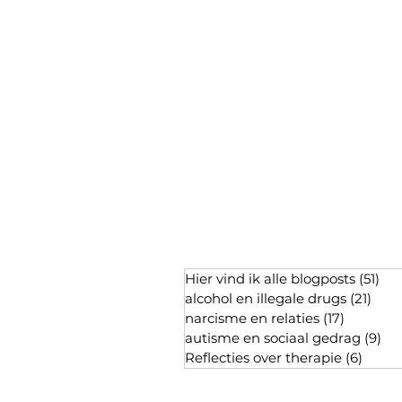
Hier vind ik alle blogposts
(51)
51 
alcohol en illegale drugs
(21)
21 p
narcisme en relaties
(17)
17 posts
autisme en sociaal gedrag
(9)
9 p
Reflecties over therapie
(6)
6 pos