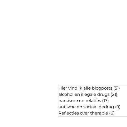
Hier vind ik alle blogposts
(51)
51 
alcohol en illegale drugs
(21)
21 p
narcisme en relaties
(17)
17 posts
autisme en sociaal gedrag
(9)
9 p
Reflecties over therapie
(6)
6 pos