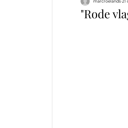
marcroelands
21
Reflecties over therapie
"Rode vla