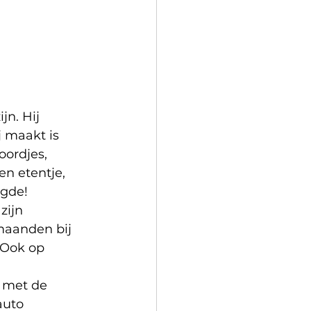
jn. Hij 
j maakt is 
ordjes, 
en etentje, 
ngde!
zijn 
 maanden bij 
 Ook op 
, met de 
auto 