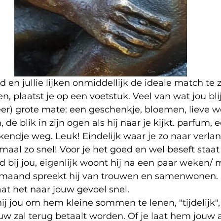
en jullie lijken onmiddellijk de ideale match te zi
n, plaatst je op een voetstuk. Veel van wat jou bli
er) grote mate: een geschenkje, bloemen, lieve wo
e blik in zijn ogen als hij naar je kijkt. parfum, e
endje weg. Leuk! Eindelijk waar je zo naar verla
maal zo snel! Voor je het goed en wel beseft staat 
jd bij jou, eigenlijk woont hij na een paar weken/
r maand spreekt hij van trouwen en samenwonen.
aat het naar jouw gevoel snel.
ij jou om hem kleine sommen te lenen, "tijdelijk"
uw zal terug betaalt worden. Of je laat hem jouw 