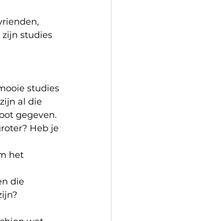
vrienden, 
zijn studies 
mooie studies 
ijn al die 
loot gegeven.
roter? Heb je 
om het 
n die 
ijn?