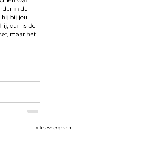
schien wat 
nder in de 
hij bij jou, 
ij, dan is de 
sef, maar het 
Alles weergeven