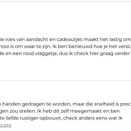
Within Temptation: de
Dat 
ontgoocheling bij het besef
bij n
dat er zoveel beloftes niet
werden nagekomen
die roes van aandacht en cadeautjes maakt het lastig om
ooi is om waar te zijn. Ik ben benieuwd hoe je het versch
fde en een rood vlaggetje, dus ik check hier graag verder 
op handen gedragen te worden, maar die snelheid is prec
gen zou stellen. Ik heb dit zelf meegemaakt en ben 
 liefde rustiger opbouwt, check anders eens wat ik 
ds.pro