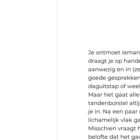
Je ontmoet iemand 
draagt je op hande
aanwezig en in (ze
goede gesprekken, d
daguitstap of week
Maar het gaat alle
tandenborstel alti
je in. Na een paa
lichamelijk vlak g
Misschien vraagt h
belofte dat het ga