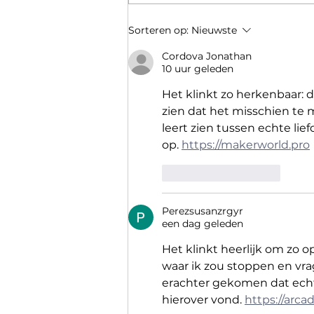
"Red flags" bij een beginnende
Sorteren op:
Nieuwste
relatie
Cordova Jonathan
10 uur geleden
Het klinkt zo herkenbaar: 
zien dat het misschien te m
leert zien tussen echte lie
op. 
https://makerworld.pro
Like
Reageren
Perezsusanzrgyr
een dag geleden
Het klinkt heerlijk om zo 
waar ik zou stoppen en vra
erachter gekomen dat echte
hierover vond. 
https://arca