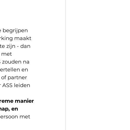
 begrijpen 
rking maakt 
e zijn - dan 
n met 
 zouden na 
ertellen en 
of partner 
 ASS leiden 
reme manier 
ap, en 
persoon met 