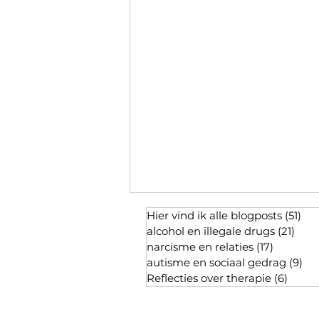
Hier vind ik alle blogposts
(51)
51 
alcohol en illegale drugs
(21)
21 p
narcisme en relaties
(17)
17 posts
autisme en sociaal gedrag
(9)
9 p
Reflecties over therapie
(6)
6 pos