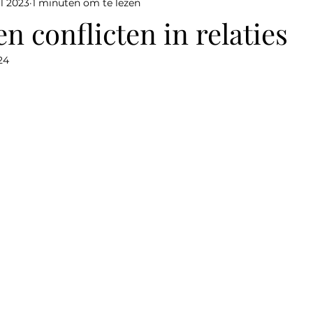
ul 2023
1 minuten om te lezen
n conflicten in relaties
24