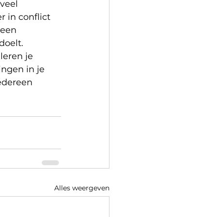
veel 
 in conflict 
een 
oelt. 
eren je 
ngen in je 
edereen 
Alles weergeven