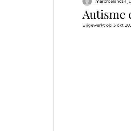
marcroelands
1 j
Reflecties over therapie
Autisme e
Bijgewerkt op:
3 okt 20