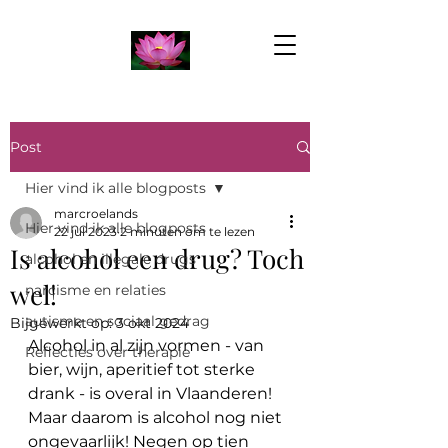
Post
Hier vind ik alle blogposts
marcroelands
Hier vind ik alle blogposts
22 jul 2023
2 minuten om te lezen
Is alcohol een drug? Toch
alcohol en illegale drugs
wel!
narcisme en relaties
autisme en sociaal gedrag
Bijgewerkt op:
3 okt 2024
Alcohol in al zijn vormen - van 
Reflecties over therapie
bier, wijn, aperitief tot sterke 
drank - is overal in Vlaanderen! 
Maar daarom is alcohol nog niet 
ongevaarlijk! Negen op tien 